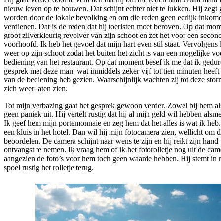
nieuw leven op te bouwen. Dat schijnt echter niet te lukken. Hij zegt 
worden door de lokale bevolking en om die reden geen eerlijk inkom
verdienen. Dat is de reden dat hij toeristen moet beroven. Op dat mom
groot zilverkleurig revolver van zijn schoot en zet het voor een second
voorhoofd. Ik heb het gevoel dat mijn hart even stil staat. Vervolgens l
weer op zijn schoot zodat het buiten het zicht is van een mogelijke vo
bediening van het restaurant. Op dat moment besef ik me dat ik gedur
gesprek met deze man, wat inmiddels zeker vijf tot tien minuten heef
van de bediening heb gezien. Waarschijnlijk wachten zij tot deze stor
zich weer laten zien.
Tot mijn verbazing gaat het gesprek gewoon verder. Zowel bij hem als 
geen paniek uit. Hij vertelt rustig dat hij al mijn geld wil hebben als
Ik geef hem mijn portemonnaie en zeg hem dat het alles is wat ik heb. 
een kluis in het hotel. Dan wil hij mijn fotocamera zien, wellicht om 
beoordelen. De camera schijnt naar wens te zijn en hij reikt zijn hand 
ontvangst te nemen. Ik vraag hem of ik het fotorolletje nog uit de c
aangezien de foto’s voor hem toch geen waarde hebben. Hij stemt in 
spoel rustig het rolletje terug.