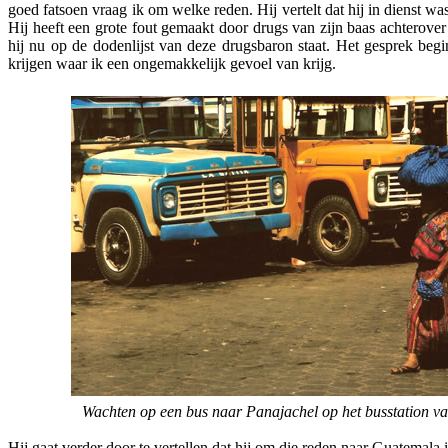
goed fatsoen vraag ik om welke reden. Hij vertelt dat hij in dienst w
Hij heeft een grote fout gemaakt door drugs van zijn baas achterove
hij nu op de dodenlijst van deze drugsbaron staat. Het gesprek beg
krijgen waar ik een ongemakkelijk gevoel van krijg.
Wachten op een bus naar Panajachel op het busstation v
Hij gaat verder door te vertellen dat hij om die reden naar Guatemala