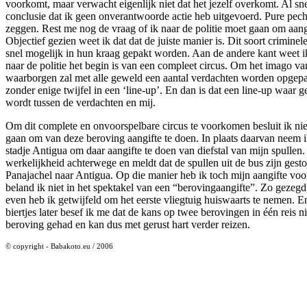
voorkomt, maar verwacht eigenlijk niet dat het jezelf overkomt. Al sne
conclusie dat ik geen onverantwoorde actie heb uitgevoerd. Pure pec
zeggen. Rest me nog de vraag of ik naar de politie moet gaan om aang
Objectief gezien weet ik dat dat de juiste manier is. Dit soort crimin
snel mogelijk in hun kraag gepakt worden. Aan de andere kant weet i
naar de politie het begin is van een compleet circus. Om het imago van
waarborgen zal met alle geweld een aantal verdachten worden opgepa
zonder enige twijfel in een ‘line-up’. En dan is dat een line-up waar g
wordt tussen de verdachten en mij.
Om dit complete en onvoorspelbare circus te voorkomen besluit ik niet 
gaan om van deze beroving aangifte te doen. In plaats daarvan neem i
stadje Antigua om daar aangifte te doen van diefstal van mijn spullen. 
werkelijkheid achterwege en meldt dat de spullen uit de bus zijn gestol
Panajachel naar Antigua. Op die manier heb ik toch mijn aangifte voo
beland ik niet in het spektakel van een “berovingaangifte”. Zo gezeg
even heb ik getwijfeld om het eerste vliegtuig huiswaarts te nemen. 
biertjes later besef ik me dat de kans op twee berovingen in één reis ni
beroving gehad en kan dus met gerust hart verder reizen.
© copyright - Babakoto.eu / 2006